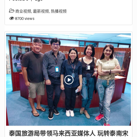
商业视频
,
最新视频
,
热播视频
8700 views
泰国旅游局带领马来西亚媒体人 玩转泰南宋