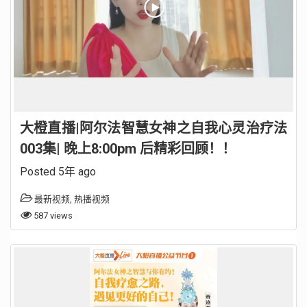
大橙直播|阿尔法智慧女神之自我心灵治疗法
003集| 晚上8:00pm 后精彩回顾！！
Posted 5年 ago
最新视频
,
热播视频
587 views