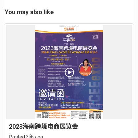
You may also like
2023海南跨境电商展览会
Posted 3年 ago