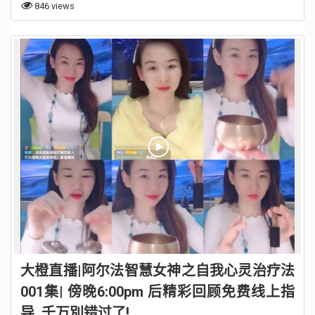
846 views
大橙直播|阿尔法智慧女神之自我心灵治疗法
001集| 傍晚6:00pm 后精彩回顾免费线上指
导, 千万別错过了!