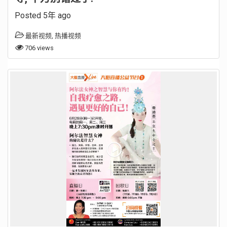
Posted 5年 ago
最新视频
,
热播视频
706 views