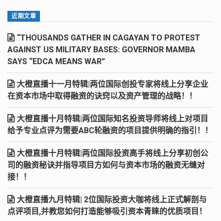
近期文章
“THOUSANDS GATHER IN CAGAYAN TO PROTEST
AGAINST US MILITARY BASES: GOVERNOR MAMBA
SAYS “EDCA MEANS WAR”
大橙直播十一月特辑|两位国际创投专家将线上分享企业
在资本市场中取得融资的诀窍以及资产管理的战略！！
大橙直播十月特辑|两位国际知名投资导师将线上对项目
给予专业点评为需要ABC轮融资的项目提供明确的指引！！
大橙直播十月特辑|两位国际投资高手将线上分享初创公
司的融资秘诀并指导项目方如何与资本市场的融资无缝对
接！！
大橙直播九月特辑| 2位国际投资大咖将线上正式解剖与
点评项目,并教您如何打造能够吸引资本青睐的优质项目！