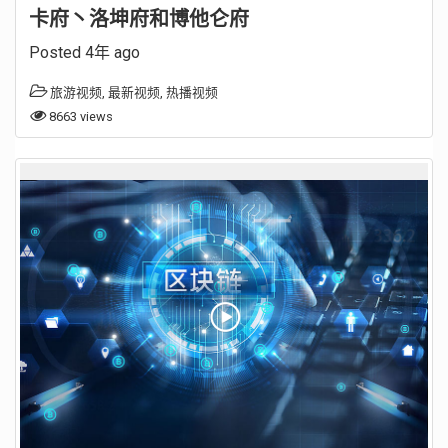
卡府丶洛坤府和博他仑府
Posted 4年 ago
旅游视频
,
最新视频
,
热播视频
8663 views