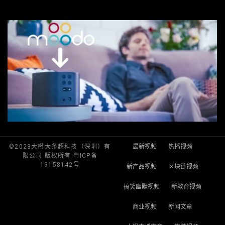
©2023大橙大条超科技（深圳）有
最新视频
热播视频
限公司 版权所有 粤ICP备
19158142号
新产品视频
区块链视频
搞笑幽默视频
新教育视频
商业视频
新闻文章