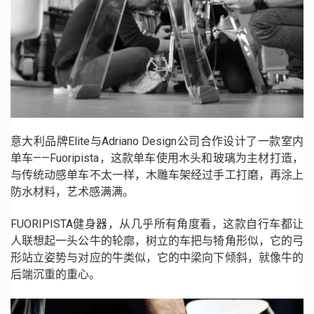
意大利品牌Elite与Adriano Design公司合作设计了一款室内
单车——Fuoripista，这款单车使用木头和玻璃为主材打造，
与传统动感单车不太一样，木雕车架经过手工打磨，再涂上
防水材料，艺术感满满。
FUORIPISTA健身器，从几乎所有角度看，这款自行车都让
人联想起一头公牛的轮廓，树立的车把与犄角形似，它的弓
形站立姿势与对应的牛类似，它的中梁向下倾斜，就像牛的
后端沉重的重心。