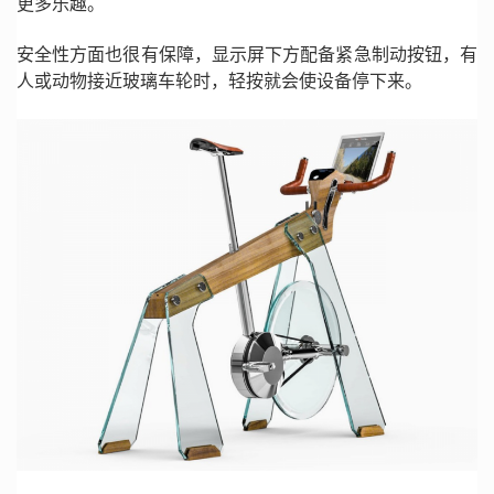
更多乐趣。
安全性方面也很有保障，显示屏下方配备紧急制动按钮，有
人或动物接近玻璃车轮时，轻按就会使设备停下来。