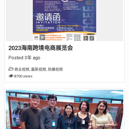
2023海南跨境电商展览会
Posted 3年 ago
商业视频
,
最新视频
,
热播视频
8700 views