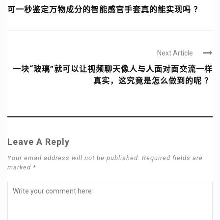
可一秒鉴定万物成分的智能感官手套真的能实现吗 ？
Next Article
一块“玻璃”就可以让视频聊天像人与人面对面交流一样
真实，这究竟是怎么做到的呢 ？
Leave A Reply
Your email address will not be published. Required fields are
marked *