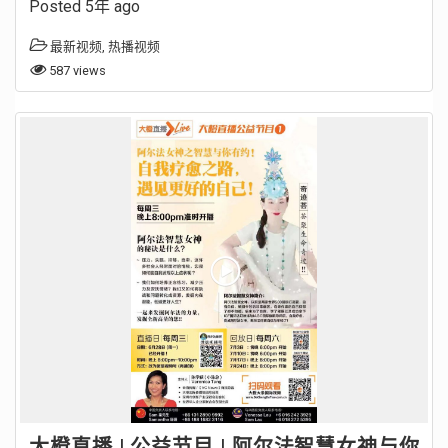
Posted 5年 ago
最新视频
,
热播视频
587 views
大橙直播 | 公益节目 | 阿尔法智慧女神与你