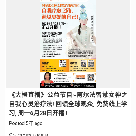
《大橙直播》公益节目~阿尔法智慧女神之
自我心灵治疗法! 回馈全球观众, 免费线上学
习, 周一6月28日开播 !
Posted 5年 ago
最新视频
,
热播视频