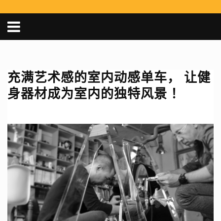
充满艺术感的室内动感单车， 让健
身器材成为室内的独特风景 ！