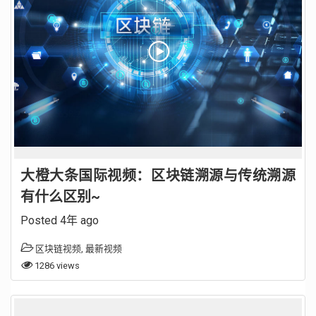
大橙大条国际视频：区块链溯源与传统溯源
有什么区别~
Posted 4年 ago
区块链视频
,
最新视频
1286 views