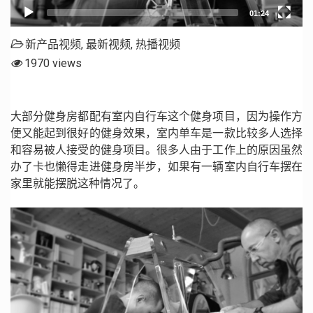
新产品视频
,
最新视频
,
热播视频
1970 views
大部分健身房都配有室内自行车这个健身项目，因为操作方
便又能起到很好的健身效果，室内单车是一款比较多人选择
和容易被人接受的健身项目。很多人由于工作上的原因虽然
办了卡也懒得走进健身房半步，如果有一辆室内自行车摆在
家里就能摆脱这种情况了。