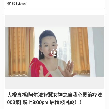
868 views
大橙直播|阿尔法智慧女神之自我心灵治疗法
003集| 晚上8:00pm 后精彩回顾！！