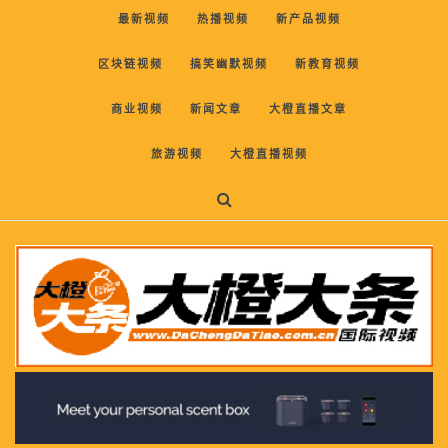
最新视频
热播视频
新产品视频
区块链视频
搞笑幽默视频
新教育视频
商业视频
新闻文章
大橙直播文章
旅游视频
大橙直播视频