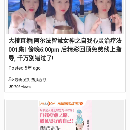
大橙直播|阿尔法智慧女神之自我心灵治疗法
001集| 傍晚6:00pm 后精彩回顾免费线上指
导, 千万別错过了!
Posted 5年 ago
最新视频
,
热播视频
706 views