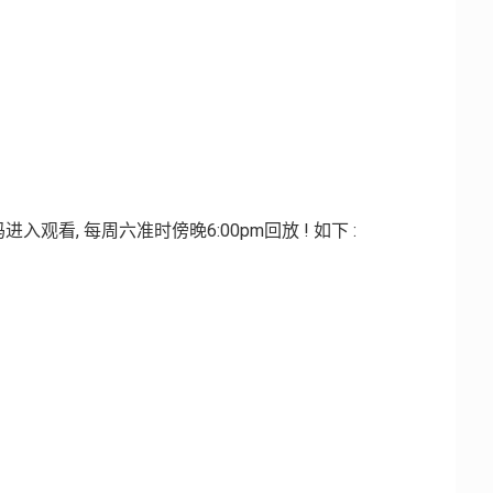
观看, 每周六准时傍晚6:00pm回放 ! 如下 :