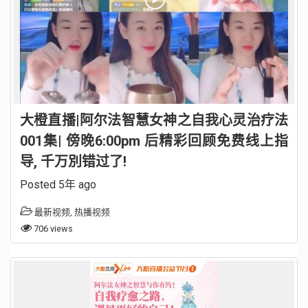
大橙直播|阿尔法智慧女神之自我心灵治疗法
001集| 傍晚6:00pm 后精彩回顾免费线上指
导, 千万別错过了!
Posted 5年 ago
最新视频
,
热播视频
706 views