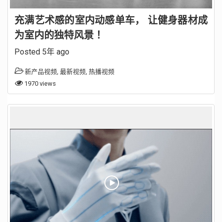
充满艺术感的室内动感单车， 让健身器材成
为室内的独特风景 ！
Posted 5年 ago
新产品视频
,
最新视频
,
热播视频
1970 views