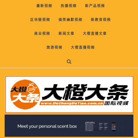
最新视频
热播视频
新产品视频
区块链视频
搞笑幽默视频
新教育视频
商业视频
新闻文章
大橙直播文章
旅游视频
大橙直播视频