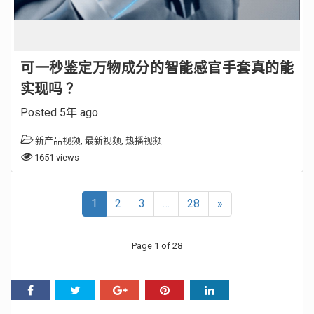
可一秒鉴定万物成分的智能感官手套真的能
实现吗 ？
Posted 5年 ago
新产品视频
,
最新视频
,
热播视频
1651 views
1
2
3
…
28
»
Page 1 of 28