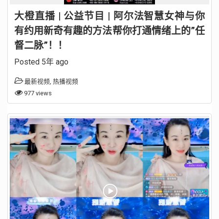
大橙直播 | 公益节目 | 阿尔法智慧女神与你
有约用新奇有趣的方法帮你打通情绪上的”任
督二脉”！！
Posted 5年 ago
最新视频
,
热播视频
977 views