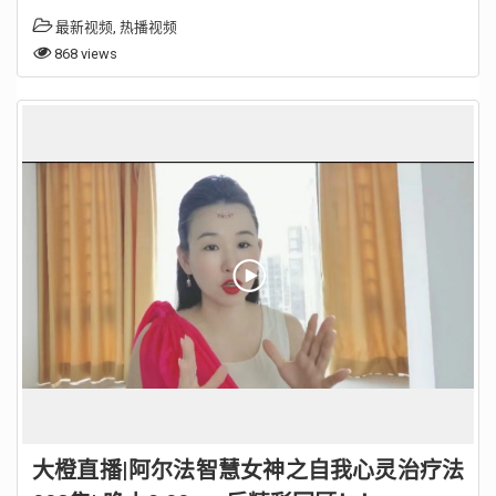
最新视频
,
热播视频
868 views
大橙直播|阿尔法智慧女神之自我心灵治疗法