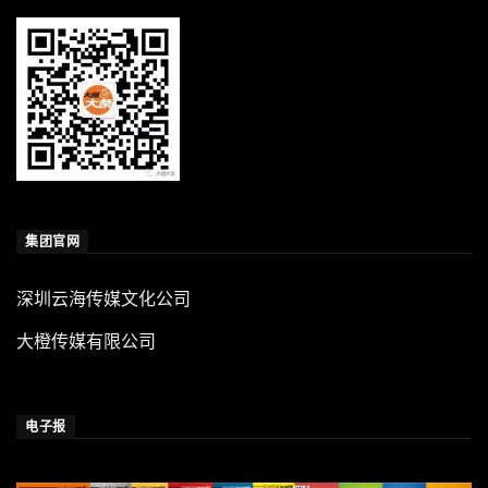
集团官网
深圳云海传媒文化公司
大橙传媒有限公司
电子报