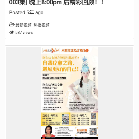
003集| 晚上8:00pm 后精彩回顾！！
Posted 5年 ago
最新视频
,
热播视频
587 views