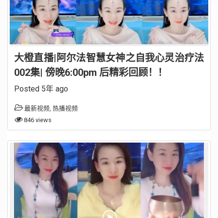
大橙直播|阿尔法智慧女神之自我心灵治疗法
002集| 傍晚6:00pm 后精彩回顾！！
Posted 5年 ago
最新视频
,
热播视频
846 views