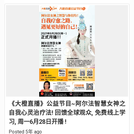
《大橙直播》公益节目~阿尔法智慧女神之
自我心灵治疗法! 回馈全球观众, 免费线上学
习, 周一6月28日开播 !
Posted 5年 ago