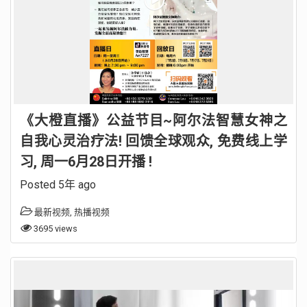
《大橙直播》公益节目~阿尔法智慧女神之
自我心灵治疗法! 回馈全球观众, 免费线上学
习, 周一6月28日开播 !
Posted 5年 ago
最新视频
,
热播视频
3695 views