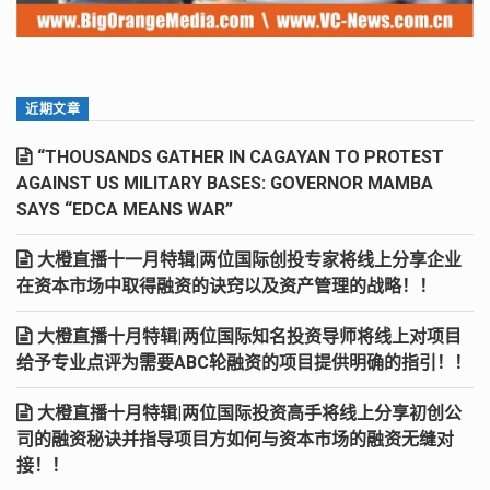
近期文章
“THOUSANDS GATHER IN CAGAYAN TO PROTEST
AGAINST US MILITARY BASES: GOVERNOR MAMBA
SAYS “EDCA MEANS WAR”
大橙直播十一月特辑|两位国际创投专家将线上分享企业
在资本市场中取得融资的诀窍以及资产管理的战略！！
大橙直播十月特辑|两位国际知名投资导师将线上对项目
给予专业点评为需要ABC轮融资的项目提供明确的指引！！
大橙直播十月特辑|两位国际投资高手将线上分享初创公
司的融资秘诀并指导项目方如何与资本市场的融资无缝对
接！！