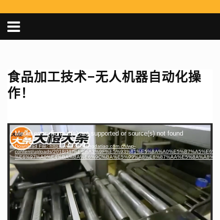
食品加工技术–无人机器自动化操
作！