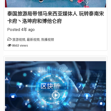
泰国旅游局带领马来西亚媒体人 玩转泰南宋
卡府丶洛坤府和博他仑府
Posted 4年 ago
旅游视频
,
最新视频
,
热播视频
8663 views