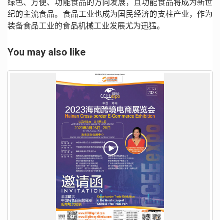
绿色、方便、功能食品的方向发展，且功能食品将成为新世
纪的主流食品。食品工业也成为国民经济的支柱产业，作为
装备食品工业的食品机械工业发展尤为迅猛。
You may also like