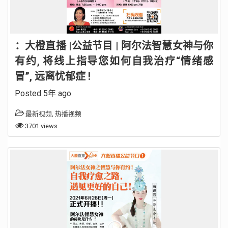
：大橙直播 |公益节目 | 阿尔法智慧女神与你
有约, 将线上指导您如何自我治疗“情绪感
冒”, 远离忧郁症 !
Posted 5年 ago
最新视频
,
热播视频
3701 views