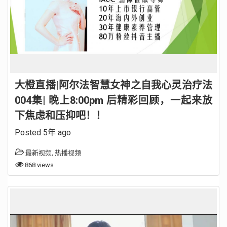
大橙直播|阿尔法智慧女神之自我心灵治疗法
004集| 晚上8:00pm 后精彩回顾，一起来放
下焦虑和压抑吧！！
Posted 5年 ago
最新视频
,
热播视频
868 views