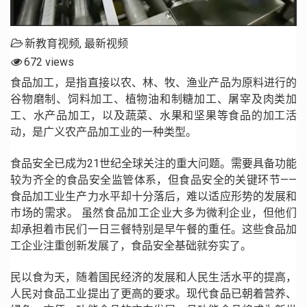
新教育视频
,
最新视频
672 views
食品加工，是指直接以农、林、牧、渔业产品为原料进行的
谷物磨制、饲料加工、植物油和制糖加工、屠宰及肉类加
工、水产品加工，以及蔬菜、水果和坚果等食品的加工活
动，是广义农产品加工业的一种类型。
食品安全已成为21世纪全球关注的重大问题。需要具备功能
较为齐全的食品安全监管体系，但食品安全的关键环节——
食品加工业生产力水平却十分落后，难以适应形势的发展和
市场的需求。 虽然食品加工企业大多为微利企业，但他们
却承担着市民们一日三餐特别是早午餐的重任。这些食品加
工企业注重创新发展了，食品安全基础就夯实了。
民以食为天，随着国民经济的发展和人民生活水平的提高，
人民对食品工业提出了更高的要求。现代食品已朝着营养、