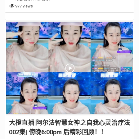
977 views
大橙直播|阿尔法智慧女神之自我心灵治疗法
002集| 傍晚6:00pm 后精彩回顾！！