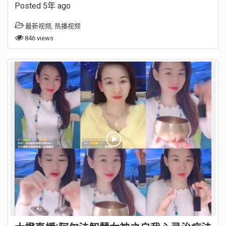
Posted 5年 ago
最新视频
,
热播视频
846 views