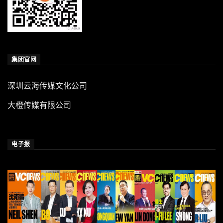
集团官网
深圳云海传媒文化公司
大橙传媒有限公司
电子报