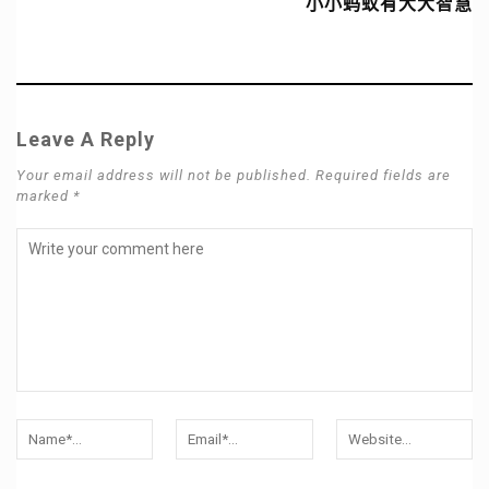
小小蚂蚁有大大智慧
Leave A Reply
Your email address will not be published. Required fields are
marked *