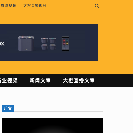
旅游视频
大橙直播视频
商业视频
新闻文章
大橙直播文章
广告