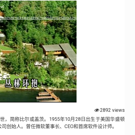
2892 views
·盖茨三世，简称比尔或盖茨。1955年10月28日出生于美国华盛顿
司创始人。曾任微软董事长、CEO和首席软件设计师。