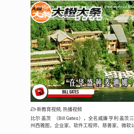
新教育视频
,
热播视频
比尔·盖茨 （Bill Gates），全名威廉·亨利
州西雅图，企业家、软件工程师、慈善家、微软公