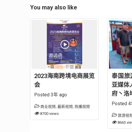
You may also like
2023海南跨境电商展览
泰国旅
会
亚媒体
府丶洛
Posted 3年 ago
Posted 4
商业视频
,
最新视频
,
热播视频
8700 views
旅游视
8663 vi