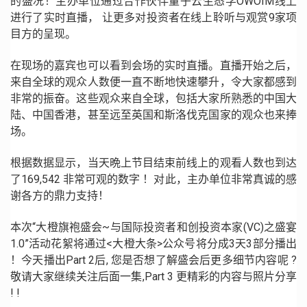
的盛况！主办单位通过合作伙伴量子云生态学OWOIM线上
进行了实时直播， 让更多对投资者在线上聆听与观赏9家项
目方的呈现。
在现场的嘉宾也可以看到会场的实时直播。直播开始之后，
来自全球的观众人数便一直不断地快速攀升，令大家都感到
非常的振奋。这些观众来自全球，包括大家所熟悉的中国大
陆、中国香港，甚至远至英国和斯洛伐克国家的观众也来捧
场。
根据数据显示，当天晩上节目结束前线上的观看人数也到达
了169,542 非常可观的数字 ！对此，主办单位非常真诚的感
谢各方的鼎力支持！
本次“大橙旗袍盛会~与国际投资者和创投资本家(VC)之盛宴
1.0”活动花絮将通过<大橙大条>公众号将分成3天3部分播出
！今天播出Part 2后, 您是否想了解盛会后更多细节内容呢 ?
敬请大家继续关注后面一集,Part 3 更精彩的内容与照片分享
! !