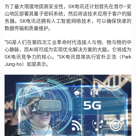
为了最大限度地提高安全性，
SK
电讯还计划首先在首尔
–
安
山地区部署其量子密码系统，然后将该技术应用于客户的服
务器。
SK
电讯还拥有人工智能网络技术，可以确保快速的
数据传输和质量维护。
“
5G
是人们在第四次工业革命时代连接人与物、物与物的中
心静脉，而
AI
将可成为实现优化解决方案的大脑。它将成为
SK
电讯竞争力的核心。
”
SK
电讯首席执行官朴正浩（
Park
Jung-ho
）如是表示。