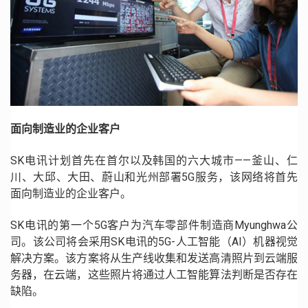
面向制造业的企业客户
SK
电讯计划首先在首尔以及韩国的六大城市
——
釜山、仁
川、大邱、大田、蔚山和光州部署
5G
服务，该网络将首先
面向制造业的企业客户。
SK
电讯的第一个
5G
客户为汽车零部件制造商
Myunghwa
公
司。该公司将会采用
SK
电讯的
5G-
人工智能（
AI
）机器视觉
解决方案。该方案将从生产线收集和发送高清照片到云端服
务器，在云端，这些照片将通过人工智能算法判断是否存在
缺陷。