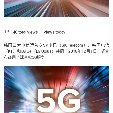
140 total views
, 1 views today
韩国三大电信运营商
SK
电讯（
SK Telecom
）、韩国电信
（
KT
）和
LG U+
（
LG Uplus
）共同于
2018
年
12
月
1
日正式宣
布商用全球首批
5G
服务。