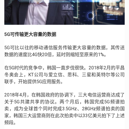
5G
可传输更大容量的数据
5G
可比以往的移动通信服务传输更大容量的数据，其传送
数据的速度比
4G
快
20
倍，延时则缩短至原来的
1%
。
在
5G
时代的竞争中，韩国一直步伐很快。
2018
年
2
月的平昌
冬奥会上，
KT
公司与爱立信、思科、三星和英特尔等公司
联手，开始提供
5G
应用服务。
2018
年
4
月，在韩国政府的协调下，三大电信运营商达成了
关于
5G
共建共享的协议。两个月后，韩国完成
5G
频谱拍
卖，成为全球首个同时完成
3.5GHz
、
28GHz
频谱拍卖的国
家，韩国三大运营商则在此次拍卖中以
33
亿美元拍下了上述
频段。