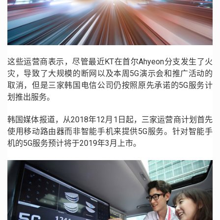
这些运营商表示，尽管最近
KT
在首尔
Ahyeon
分支发生了火
灾，导致了大规模的断网以及本周
5G
演示会和推广活动的
取消，但是三家韩国电信公司仍按照原先承诺的
5G
服务计
划推出服务。
韩国媒体报道，从
2018
年
12
月
1
日起，三家运营商计划首先
使用移动路由器而非智能手机来提供
5G
服务。针对智能手
机的
5G
服务预计将于
2019
年
3
月上市。