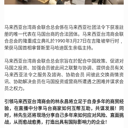
马来西亚台湾商会联合总会係在马来西亚社团法令下获准註
册的唯一代表在马国台商的合法团体。马来西亚台湾商会联
合总会的隆重成立典礼於1990年3月27日在吉隆坡举行时﹐
荣获马国首相拿督斯里马哈迪医生亲临主持。
马来西亚台湾商会联合总会宗旨在於配合中国政策、促进对
马国之投资、加强会员彼此间之联繫与协调、提供会员有关
马来西亚法令之服务及諮询、协助会员 间彼此交换商情资
讯、协助解决会员在马国投资或营商所遭遇之困难并谋求会
员之权力。
引领马来西亚台湾商会的林永昌将立足于自身多年的商贸经
验，在直播中
分享马台商家如何互帮互助，共谋发展！同
时，林先生还将现场分享自己多年来如何应对风险、直面挑
战，从而愈战愈勇，打造出具有国际影响力的企业！