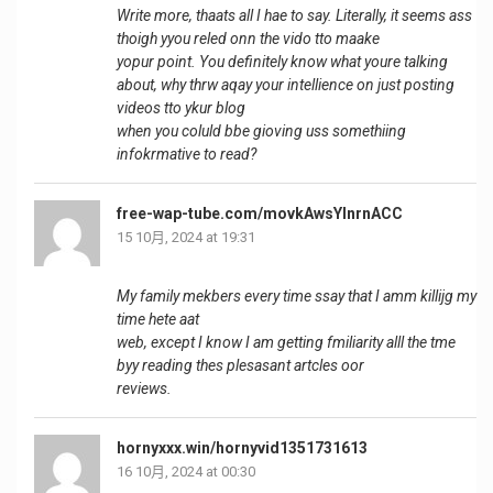
Write more, thaats all I hae to say. Literally, it seems ass
thoigh yyou reled onn the vido tto maake
yopur point. You definitely know what youre talking
about, why thrw aqay your intellience on just posting
videos tto ykur blog
when you coluld bbe gioving uss somethiing
infokrmative to read?
free-wap-tube.com/movkAwsYInrnACC
15 10月, 2024 at 19:31
My family mekbers every time ssay that I amm killijg my
time hete aat
web, except I know I am getting fmiliarity alll the tme
byy reading thes plesasant artcles oor
reviews.
hornyxxx.win/hornyvid1351731613
16 10月, 2024 at 00:30