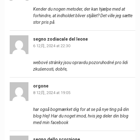
Kender du nogen metoder, der kan hjælpe med at
forhindre, at indholdet bliver stjålet? Det ville jeg sætte
stor pris på.
segno zodiacale del leone
6 12月, 2024 at 22:30
webové stránky jsou opravdu pozoruhodné pro lidi
zkušenosti, dobře,
orgone
8 12月, 2024 at 19:05
har også bogmærket dig for at se på nye ting på din
blog Hej! Har du noget imod, hvis jeg deler din blog
med min facebook
segno dello scorpione