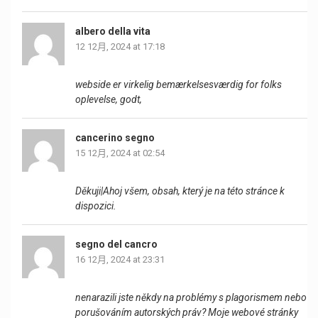
albero della vita
12 12月, 2024 at 17:18
webside er virkelig bemærkelsesværdig for folks
oplevelse, godt,
cancerino segno
15 12月, 2024 at 02:54
Děkuji|Ahoj všem, obsah, který je na této stránce k
dispozici.
segno del cancro
16 12月, 2024 at 23:31
nenarazili jste někdy na problémy s plagorismem nebo
porušováním autorských práv? Moje webové stránky