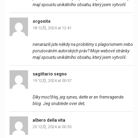
mají spoustu unikátního obsahu, který jsem vytvořil.
orgonite
18 12月, 2024 at 12:41
nenarazili jste někdy na problémy s plagorismem nebo
porušováním autorských práv? Moje webové stránky
mají spoustu unikátního obsahu, který jsem vytvořil.
sagittario segno
19 12月, 2024 at 00:57
Díky moc!|Hej, jeg synes, dette er en fremragende
blog. Jeg snublede over det;
albero della vita
20 12月, 2024 at 00:55