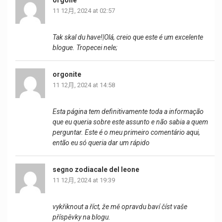
orgone
11 12月, 2024 at 02:57
Tak skal du have!|Olá, creio que este é um excelente
blogue. Tropecei nele;
orgonite
11 12月, 2024 at 14:58
Esta página tem definitivamente toda a informação
que eu queria sobre este assunto e não sabia a quem
perguntar. Este é o meu primeiro comentário aqui,
então eu só queria dar um rápido
segno zodiacale del leone
11 12月, 2024 at 19:39
vykřiknout a říct, že mě opravdu baví číst vaše
příspěvky na blogu.