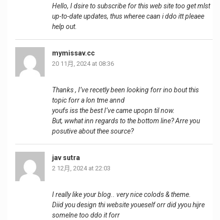
Hello, I dsire to subscribe for this web site too get mlst
up-to-date updates, thus wheree caan i ddo itt pleaee
help out.
mymissav.cc
20 11月, 2024 at 08:36
Thanks , I’ve recetly been looking forr ino bout this
topic forr a lon tme annd
youfs iss the best I’ve came upopn til now.
But, wwhat inn regards to the bottom line? Arre you
posutive about thee source?
jav sutra
2 12月, 2024 at 22:03
I really like your blog.. very nice colods & theme.
Diid you design thi website youeself orr did yyou hijre
somelne too ddo it forr