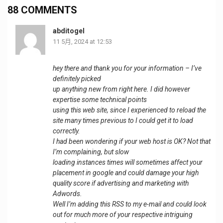
88 COMMENTS
abditogel
11 5月, 2024 at 12:53
hey there and thank you for your information – I’ve
definitely picked
up anything new from right here. I did however
expertise some technical points
using this web site, since I experienced to reload the
site many times previous to I could get it to load
correctly.
I had been wondering if your web host is OK? Not that
I’m complaining, but slow
loading instances times will sometimes affect your
placement in google and could damage your high
quality score if advertising and marketing with
Adwords.
Well I’m adding this RSS to my e-mail and could look
out for much more of your respective intriguing