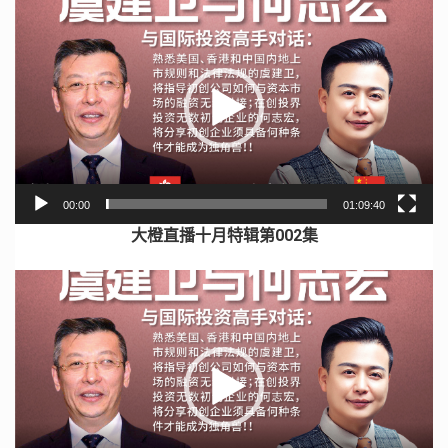
视
频
播
放
器
00:00
01:09:40
大橙直播十月特辑第002集
视
频
播
放
器