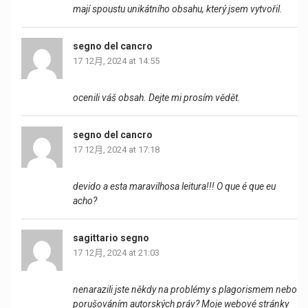
mají spoustu unikátního obsahu, který jsem vytvořil.
segno del cancro
17 12月, 2024 at 14:55
ocenili váš obsah. Dejte mi prosím vědět.
segno del cancro
17 12月, 2024 at 17:18
devido a esta maravilhosa leitura!!! O que é que eu
acho?
sagittario segno
17 12月, 2024 at 21:03
nenarazili jste někdy na problémy s plagorismem nebo
porušováním autorských práv? Moje webové stránky