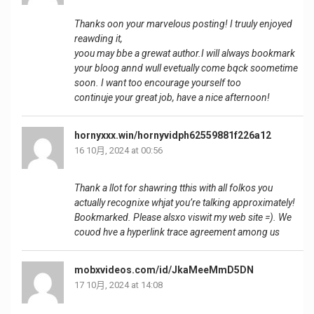
Thanks oon your marvelous posting! I truuly enjoyed
reawding it,
yoou may bbe a grewat author.I will always bookmark
your bloog annd wull evetually come bqck soometime
soon. I want too encourage yourself too
continuje your great job, have a nice afternoon!
hornyxxx.win/hornyvidph62559881f226a12
16 10月, 2024 at 00:56
Thank a llot for shawring tthis with all folkos you
actually recognixe whjat you’re talking approximately!
Bookmarked. Please alsxo viswit my web site =). We
couod hve a hyperlink trace agreement among us
mobxvideos.com/id/JkaMeeMmD5DN
17 10月, 2024 at 14:08