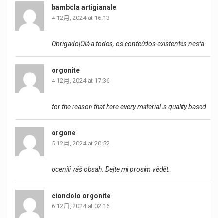
bambola artigianale
4 12月, 2024 at 16:13
Obrigado|Olá a todos, os conteúdos existentes nesta
orgonite
4 12月, 2024 at 17:36
for the reason that here every material is quality based
orgone
5 12月, 2024 at 20:52
ocenili váš obsah. Dejte mi prosím vědět.
ciondolo orgonite
6 12月, 2024 at 02:16