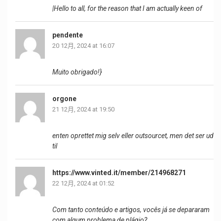
|Hello to all, for the reason that I am actually keen of
pendente
20 12月, 2024 at 16:07
Muito obrigado!}
orgone
21 12月, 2024 at 19:50
enten oprettet mig selv eller outsourcet, men det ser ud
til
https://www.vinted.it/member/214968271
22 12月, 2024 at 01:52
Com tanto conteúdo e artigos, vocês já se depararam
com algum problema de plágio?