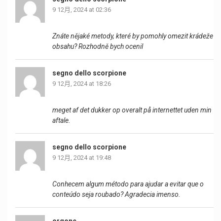
9 12月, 2024 at 02:36
Znáte nějaké metody, které by pomohly omezit krádeže
obsahu? Rozhodně bych ocenil
segno dello scorpione
9 12月, 2024 at 18:26
meget af det dukker op overalt på internettet uden min
aftale.
segno dello scorpione
9 12月, 2024 at 19:48
Conhecem algum método para ajudar a evitar que o
conteúdo seja roubado? Agradecia imenso.