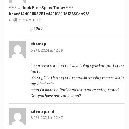
* * * Unlock Free Spins Today * * *
hs=d5f4d01053781e441f03115f3650ac96*
6 9月, 2024 at 10:52
ju60d0
sitemap
6 9月, 2024 at 12:39
I aam cuious to find out whatt blog syswtem you hapen
too be
utilizing? I’m having some smalkl secufity iissues wikth
my latest siite
aand I’d lioke tto find something more safeguarded.
Do yyou have anny solutions?
sitemap.xml
8 9月, 2024 at 22:47