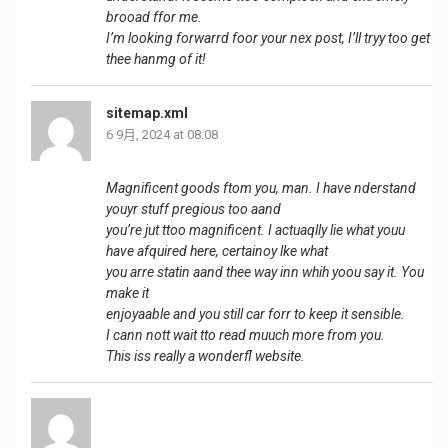
brooad ffor me.
I’m looking forwarrd foor your nex post, I’ll tryy too get
thee hanmg of it!
sitemap.xml
6 9月, 2024 at 08:08
Magnificent goods ftom you, man. I have nderstand
youyr stuff pregious too aand
you’re jut ttoo magnificent. I actuaqlly lie what youu
have afquired here, certainoy lke what
you arre statin aand thee way inn whih yoou say it. You
make it
enjoyaable and you still car forr to keep it sensible.
I cann nott wait tto read muuch more from you.
This iss really a wonderfl website.