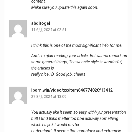
content.
Make sure you update this again soon.
abditogel
11 6月, 2024 at 02:51
I think this is one of the most significant info for me.
And i’m glad reading your article. But wanna remark on
some general things, The website style is wonderful,
the articles is
really nice : D. Good job, cheers
iporn.win/video/xxxitem646774020f13412
27 8月, 2024 at 13:09
You actually ake it seem so easy withh yur presentation
butt I find thiks matter too bbe actuwlly something
which I thjink I would nevfer
understand. It seems ttoo comploex and extremely