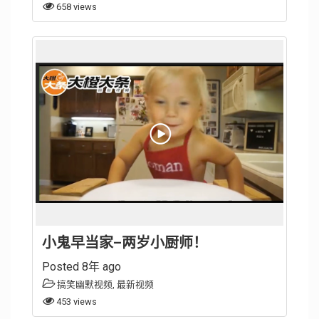
658 views
小鬼早当家–两岁小厨师！
Posted 8年 ago
搞笑幽默视频
,
最新视频
453 views