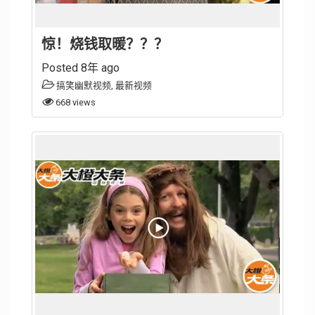
惊！烧钱取暖？？？
Posted 8年 ago
搞笑幽默视频
,
最新视频
668 views