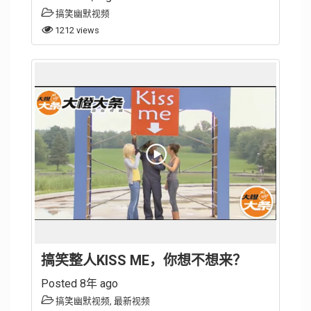
搞笑幽默视频
1212 views
搞笑整人KISS ME，你想不想来？
Posted 8年 ago
搞笑幽默视频
,
最新视频