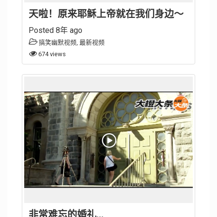
天啦！原来耶稣上帝就在我们身边～
Posted 8年 ago
搞笑幽默视频
,
最新视频
674 views
非常难忘的婚礼…