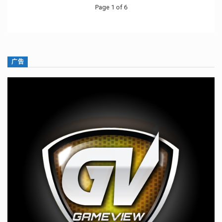
Page 1 of 6
广告