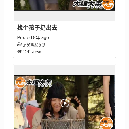
找个孩子扔出去
Posted 8年 ago
搞笑幽默视频
1341 views