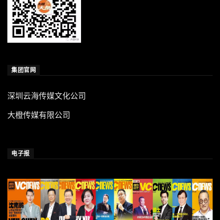
集团官网
深圳云海传媒文化公司
大橙传媒有限公司
电子报