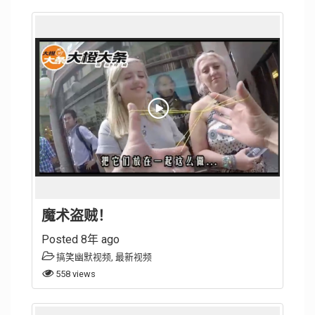
魔术盗贼！
Posted 8年 ago
搞笑幽默视频
,
最新视频
558 views