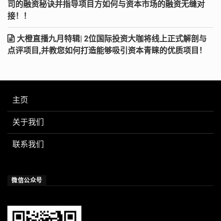
司的融资秘诀并指导项目方如何与资本市场的融资无缝对
接！！
大橙直播九月特辑| 2位国际投资大咖将线上正式解剖与
点评项目,并教您如何打造能够吸引资本青睐的优质项目！
主页
关于我们
联系我们
微信公众号