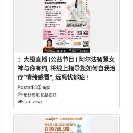
：大橙直播 |公益节目 | 阿尔法智慧女
神与你有约, 将线上指导您如何自我治
疗“情绪感冒”, 远离忧郁症 !
Posted 5年 ago
最新视频
,
热播视频
3701 views