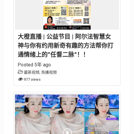
大橙直播 | 公益节目 | 阿尔法智慧女
神与你有约用新奇有趣的方法帮你打
通情绪上的”任督二脉”！！
Posted 5年 ago
最新视频
,
热播视频
977 views