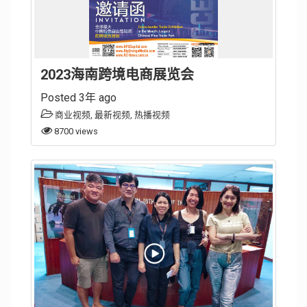
2023海南跨境电商展览会
Posted 3年 ago
商业视频
,
最新视频
,
热播视频
8700 views