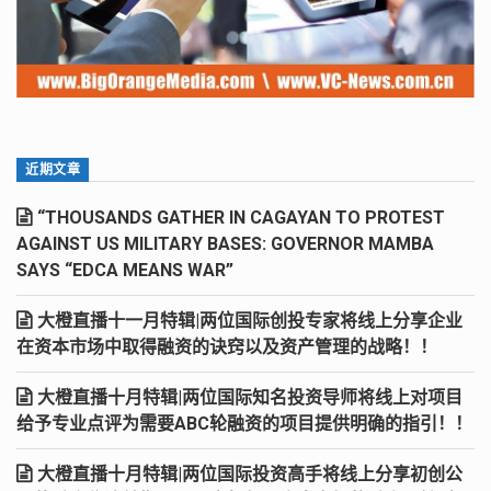
近期文章
“THOUSANDS GATHER IN CAGAYAN TO PROTEST
AGAINST US MILITARY BASES: GOVERNOR MAMBA
SAYS “EDCA MEANS WAR”
大橙直播十一月特辑|两位国际创投专家将线上分享企业
在资本市场中取得融资的诀窍以及资产管理的战略！！
大橙直播十月特辑|两位国际知名投资导师将线上对项目
给予专业点评为需要ABC轮融资的项目提供明确的指引！！
大橙直播十月特辑|两位国际投资高手将线上分享初创公