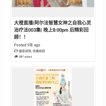
大橙直播|阿尔法智慧女神之自我心灵
治疗法003集| 晚上8:00pm 后精彩回
顾！！
Posted 5年 ago
最新视频
,
热播视频
587 views